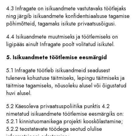
4.3 Infragate on isikuandmete vastutavaks töötlejaks
ning järgib isikuandmete konfidentsiaalsuse tagamise
põhimõtteid, tagamaks isikute privaatsusõigusi.
4.4 Isikuandmete muutmiseks ja töötlemiseks on
ligipääs ainult Infragate poolt volitatud isikutel.
5. Isikuandmete töötlemise eesmärgid
5.1 Infragate töötleb isikuandmeid seadusest
tuleneva kohustuse täitmiseks, lepingu täitmiseks ja
täitmise tagamiseks, nõusoleku alusel või õigustatud
huvi alusel.
5.2 Käesoleva privaatsuspoliitika punktis 4.2
nimetatud isikuandmete töötlemise eesmärgiks on:
5.2.1 kinnistuomanikega projekti kooskõlastamine;
5.2.2 teostatavate töödega seotud olulise