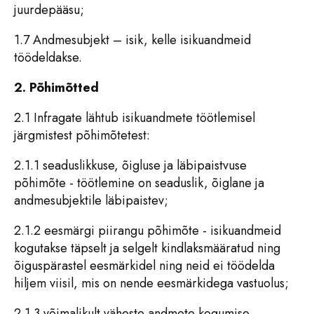
juurdepääsu;
1.7 Andmesubjekt – isik, kelle isikuandmeid
töödeldakse.
2. Põhimõtted
2.1 Infragate lähtub isikuandmete töötlemisel
järgmistest põhimõtetest:
2.1.1 seaduslikkuse, õigluse ja läbipaistvuse
põhimõte - töötlemine on seaduslik, õiglane ja
andmesubjektile läbipaistev;
2.1.2 eesmärgi piirangu põhimõte - isikuandmeid
kogutakse täpselt ja selgelt kindlaksmääratud ning
õiguspärastel eesmärkidel ning neid ei töödelda
hiljem viisil, mis on nende eesmärkidega vastuolus;
2.1.3 võimalikult väheste andmete kogumise