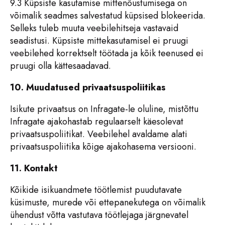
9.3 Küpsiste kasutamise mittenõustumisega on
võimalik seadmes salvestatud küpsised blokeerida.
Selleks tuleb muuta veebilehitseja vastavaid
seadistusi. Küpsiste mittekasutamisel ei pruugi
veebilehed korrektselt töötada ja kõik teenused ei
pruugi olla kättesaadavad.
10. Muudatused privaatsuspoliitikas
Isikute privaatsus on Infragate-le oluline, mistõttu
Infragate ajakohastab regulaarselt käesolevat
privaatsuspoliitikat. Veebilehel avaldame alati
privaatsuspoliitika kõige ajakohasema versiooni.
11. Kontakt
Kõikide isikuandmete töötlemist puudutavate
küsimuste, murede või ettepanekutega on võimalik
ühendust võtta vastutava töötlejaga järgnevatel