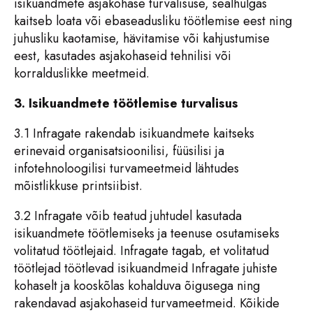
isikuandmete asjakohase turvalisuse, sealhulgas
kaitseb loata või ebaseadusliku töötlemise eest ning
juhusliku kaotamise, hävitamise või kahjustumise
eest, kasutades asjakohaseid tehnilisi või
korralduslikke meetmeid.
3. Isikuandmete töötlemise turvalisus
3.1 Infragate rakendab isikuandmete kaitseks
erinevaid organisatsioonilisi, füüsilisi ja
infotehnoloogilisi turvameetmeid lähtudes
mõistlikkuse printsiibist.
3.2 Infragate võib teatud juhtudel kasutada
isikuandmete töötlemiseks ja teenuse osutamiseks
volitatud töötlejaid. Infragate tagab, et volitatud
töötlejad töötlevad isikuandmeid Infragate juhiste
kohaselt ja kooskõlas kohalduva õigusega ning
rakendavad asjakohaseid turvameetmeid. Kõikide