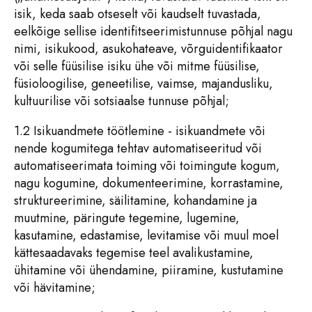
isik, keda saab otseselt või kaudselt tuvastada,
eelkõige sellise identifitseerimistunnuse põhjal nagu
nimi, isikukood, asukohateave, võrguidentifikaator
või selle füüsilise isiku ühe või mitme füüsilise,
füsioloogilise, geneetilise, vaimse, majandusliku,
kultuurilise või sotsiaalse tunnuse põhjal;
1.2 Isikuandmete töötlemine - isikuandmete või
nende kogumitega tehtav automatiseeritud või
automatiseerimata toiming või toimingute kogum,
nagu kogumine, dokumenteerimine, korrastamine,
struktureerimine, säilitamine, kohandamine ja
muutmine, päringute tegemine, lugemine,
kasutamine, edastamise, levitamise või muul moel
kättesaadavaks tegemise teel avalikustamine,
ühitamine või ühendamine, piiramine, kustutamine
või hävitamine;