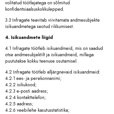
volitatud töötlejatega on sõlmitud
konfidentsiaalsuskokkulepped.
3.3 Infragate teavitab viivitamata andmesubjekte
isikuandmetega seotud rikkumisest.
4. Isikuandmete liigid
4.1 Infragate töötleb isikuandmeid, mis on saadud
otse andmesubjektilt ja isikuandmeid, millega
puututakse kokku teenuse osutamisel.
4.2 Infragate töötleb alljärgnevaid isikuandmeid:
4.2.1 ees- ja perekonnanimi;
4.2.2 isikukood;
4.2.3 e-posti aadress;
4.2.4 kontakttelefon;
4.2.5 aadress;
4.2.6 veebilehe kasutusstatistika;