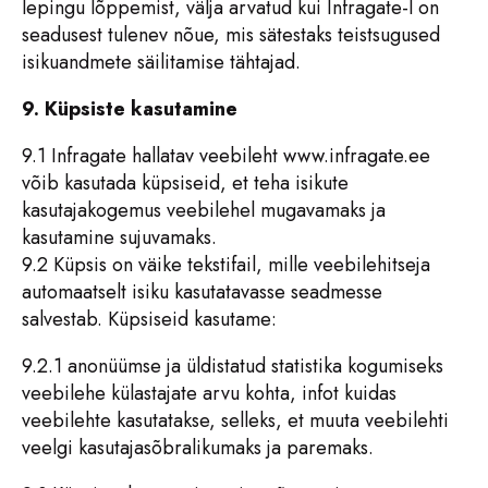
lepingu lõppemist, välja arvatud kui Infragate-l on
seadusest tulenev nõue, mis sätestaks teistsugused
isikuandmete säilitamise tähtajad.
9. Küpsiste kasutamine
9.1 Infragate hallatav veebileht www.infragate.ee
võib kasutada küpsiseid, et teha isikute
kasutajakogemus veebilehel mugavamaks ja
kasutamine sujuvamaks.
9.2 Küpsis on väike tekstifail, mille veebilehitseja
automaatselt isiku kasutatavasse seadmesse
salvestab. Küpsiseid kasutame:
9.2.1 anonüümse ja üldistatud statistika kogumiseks
veebilehe külastajate arvu kohta, infot kuidas
veebilehte kasutatakse, selleks, et muuta veebilehti
veelgi kasutajasõbralikumaks ja paremaks.