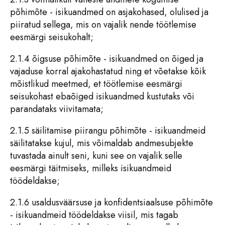
põhimõte - isikuandmed on asjakohased, olulised ja
piiratud sellega, mis on vajalik nende töötlemise
eesmärgi seisukohalt;
2.1.4 õigsuse põhimõte - isikuandmed on õiged ja
vajaduse korral ajakohastatud ning et võetakse kõik
mõistlikud meetmed, et töötlemise eesmärgi
seisukohast ebaõiged isikuandmed kustutaks või
parandataks viivitamata;
2.1.5 säilitamise piirangu põhimõte - isikuandmeid
säilitatakse kujul, mis võimaldab andmesubjekte
tuvastada ainult seni, kuni see on vajalik selle
eesmärgi täitmiseks, milleks isikuandmeid
töödeldakse;
2.1.6 usaldusväärsuse ja konfidentsiaalsuse põhimõte
- isikuandmeid töödeldakse viisil, mis tagab