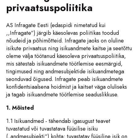
privaatsuspoliitika
AS Infragate Eesti (edaspidi nimetatud kui
,,Infragate“) järgib käesolevas poliitikas toodud
nõudeid ja põhimõtteid. Infragate jaoks on oluline
isikute privaatsus ning isikuandmete kaitse ja seetõttu
oleme välja töötanud käesoleva privaatsuspoliitika,
mis sätestab isikuandmete töötlemise eesmärgid,
tingimused ning andmesubjektide isikuandmetega
seonduvad õigused. Infragate peab isikuandmete
konfidentsiaalsena hoidmist ja kaitset väga oluliseks
ja tagab isikuandmete töötlemise seaduslikkuse.
1. Mõisted
1.1 Isikuandmed - tähendab igasugust teavet
tuvastatud või tuvastatava füüsilise isiku
(„andmesubjekti“) kohta; tuvastatav füüsiline isik on