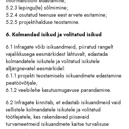
informatsiooni edastamine;
5.2.3 lepingu(te) sõlmimine;
5.2.4 osutatud teenuse eest arvete esitamine;
5.2.5 projektihalduse teostamine.
6. Kolmandad isikud ja volitatud isikud
6.1 Infragate võib isikuandmeid, piiratud rangelt
vajalikkusega eesmärkidest lähtuvalt, edastada
kolmandatele isikutele ja volitatud isikutele
alljärgnevatel eesmärkidel:
6.1.1 projekti teostamiseks isikuandmete edastamine
peatöövõtjale;
6.1.2 veebilehe kasutusmugavuse parandamine.
6.2 Infragate kinnitab, et edastab isikuandmeid vaid
sellistele kolmandatele isikutele ja volitatud
töötlejatele, kes rakendavad piisavaid
turvameetmeid isikuandmete kaitse turvalisuse