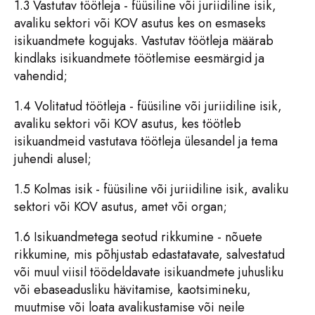
1.3 Vastutav töötleja - füüsiline või juriidiline isik,
avaliku sektori või KOV asutus kes on esmaseks
isikuandmete kogujaks. Vastutav töötleja määrab
kindlaks isikuandmete töötlemise eesmärgid ja
vahendid;
1.4 Volitatud töötleja - füüsiline või juriidiline isik,
avaliku sektori või KOV asutus, kes töötleb
isikuandmeid vastutava töötleja ülesandel ja tema
juhendi alusel;
1.5 Kolmas isik - füüsiline või juriidiline isik, avaliku
sektori või KOV asutus, amet või organ;
1.6 Isikuandmetega seotud rikkumine - nõuete
rikkumine, mis põhjustab edastatavate, salvestatud
või muul viisil töödeldavate isikuandmete juhusliku
või ebaseadusliku hävitamise, kaotsimineku,
muutmise või loata avalikustamise või neile