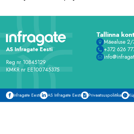
Tallinna kon
Mäealuse 2/3
+372 626 77
AS Infragate Eesti
info@infraga
Reg nr 10845129
KMKR nr EE100745375
Infragate Eesti
AS Infragate Eesti
Privaatsuspoliitika
Kü