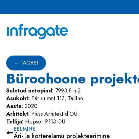
← TAGASI
Büroohoone projekt
Suletud netopind:
7993,8 m2
Asukoht:
Pärnu mnt 113, Tallinn
Aasta:
2020
Arhitekt:
Pluss Arhitektid OÜ
Tellija:
Hepsor P113 OÜ
EELMINE
Äri- ja korterelamu projekteerimine