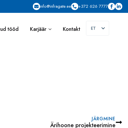
info@infragate.ee
+372 626 7777
tud tööd
Karjäär
Kontakt
ET
EN
JÄRGMINE
Ärihoone projekteerimine