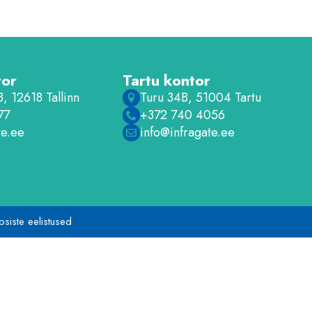
tor
Tartu kontor
, 12618 Tallinn
Turu 34B, 51004 Tartu
77
+372 740 4056
te.ee
info@infragate.ee
psiste eelistused